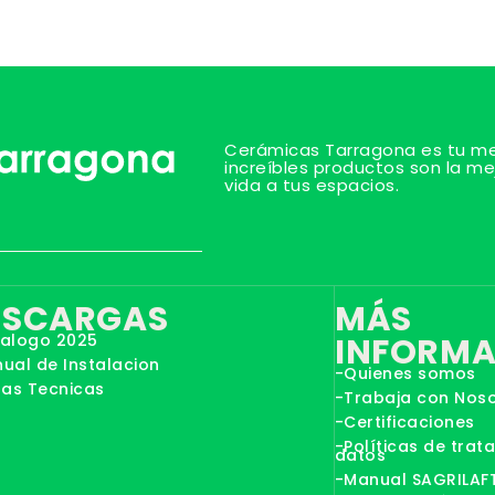
Cerámicas Tarragona es tu mej
increíbles productos son la me
vida a tus espacios.
ESCARGAS
MÁS
alogo 2025
INFORMA
ual de Instalacion
-Quienes somos
has Tecnicas
-Trabaja con Nos
-Certificaciones
-Políticas de trat
datos
-Manual SAGRILAF