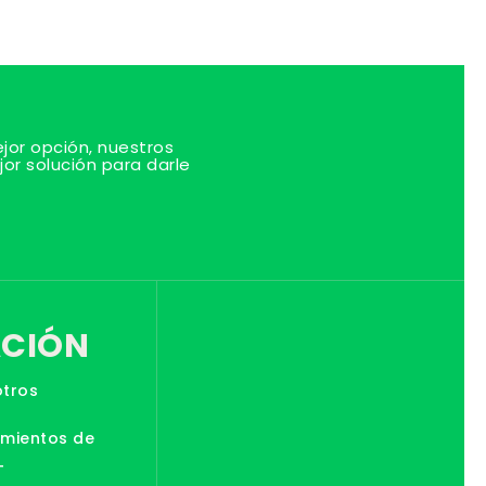
or opción, nuestros
jor solución para darle
CIÓN
otros
amientos de
T