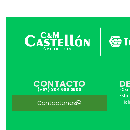
CONTACTO
D
(+57) 304 656 5809
-Cat
-Man
Contactanos
-Fic