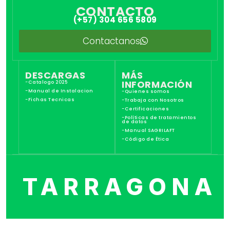
CONTACTO
(+57) 304 656 5809
Contactanos
DESCARGAS
MÁS
INFORMACIÓN
-Catalogo 2025
-Manual de Instalacion
-Quienes somos
-Fichas Tecnicas
-Trabaja con Nosotros
-Certificaciones
-Políticas de tratamientos
de datos
-Manual SAGRILAFT
-Código de Ética
TARRAGONA