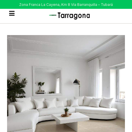
Zona Franca La Cayena, Km 8 Vía Barranquilla – Tubará