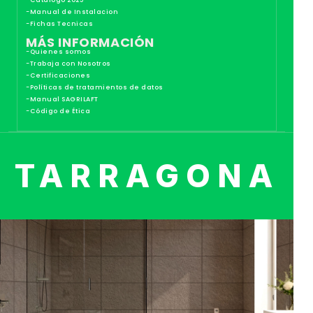
-Catalogo 2025
-Manual de Instalacion
-Fichas Tecnicas
MÁS INFORMACIÓN
-Quienes somos
-Trabaja con Nosotros
-Certificaciones
-Políticas de tratamientos de datos
-Manual SAGRILAFT
-Código de Ética
TARRAGONA