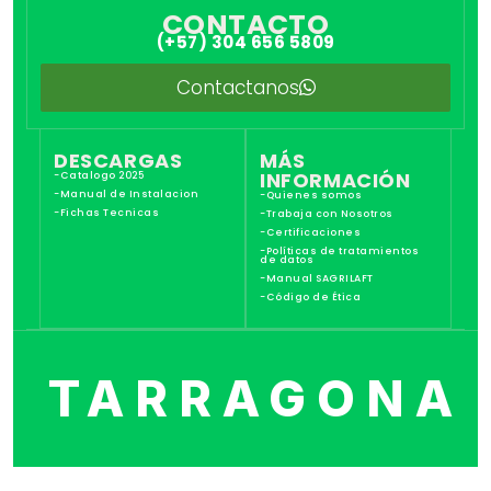
CONTACTO
(+57) 304 656 5809
Contactanos
DESCARGAS
MÁS
INFORMACIÓN
-Catalogo 2025
-Manual de Instalacion
-Quienes somos
-Fichas Tecnicas
-Trabaja con Nosotros
-Certificaciones
-Políticas de tratamientos
de datos
-Manual SAGRILAFT
-Código de Ética
TARRAGONA