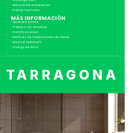
-Catalogo 2025
-Manual de Instalacion
-Fichas Tecnicas
MÁS INFORMACIÓN
-Quienes somos
-Trabaja con Nosotros
-Certificaciones
-Políticas de tratamientos de datos
-Manual SAGRILAFT
-Código de Ética
TARRAGONA