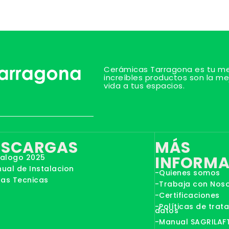
Cerámicas Tarragona es tu mej
increíbles productos son la me
vida a tus espacios.
ESCARGAS
MÁS
alogo 2025
INFORMA
ual de Instalacion
-Quienes somos
has Tecnicas
-Trabaja con Nos
-Certificaciones
-Políticas de trat
datos
-Manual SAGRILAF