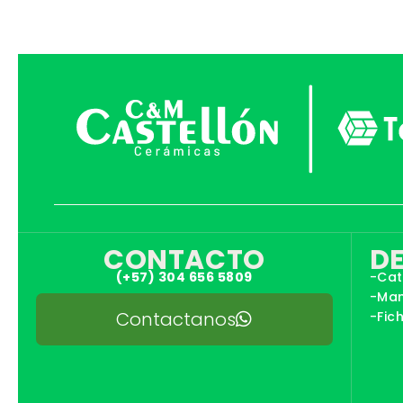
CONTACTO
D
(+57) 304 656 5809
-Cat
-Man
Contactanos
-Fic