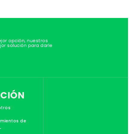
or opción, nuestros
jor solución para darle
CIÓN
otros
amientos de
T