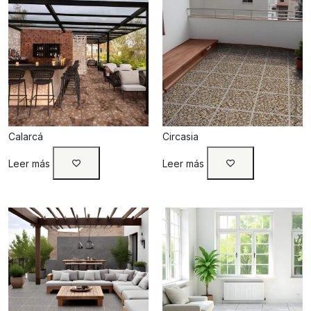
Calarcá
Circasia
Leer más
Leer más