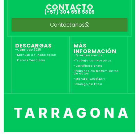
CONTACTO
(+57) 304 656 5809
Contactanos
DESCARGAS
MÁS
INFORMACIÓN
-Catalogo 2025
-Manual de Instalacion
-Quienes somos
-Fichas Tecnicas
-Trabaja con Nosotros
-Certificaciones
-Políticas de tratamientos
de datos
-Manual SAGRILAFT
-Código de Ética
TARRAGONA