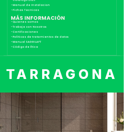
-Catalogo 2025
-Manual de Instalacion
-Fichas Tecnicas
MÁS INFORMACIÓN
-Quienes somos
-Trabaja con Nosotros
-Certificaciones
-Políticas de tratamientos de datos
-Manual SAGRILAFT
-Código de Ética
TARRAGONA