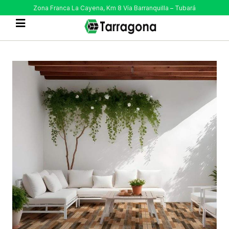
Zona Franca La Cayena, Km 8 Vía Barranquilla – Tubará