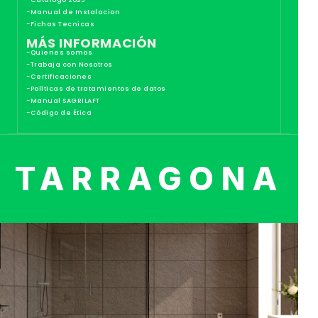
-Catalogo 2025
-Manual de Instalacion
-Fichas Tecnicas
MÁS INFORMACIÓN
-Quienes somos
-Trabaja con Nosotros
-Certificaciones
-Políticas de tratamientos de datos
-Manual SAGRILAFT
-Código de Ética
TARRAGONA