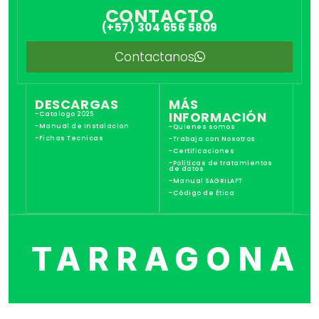
CONTACTO
(+57) 304 656 5809
Contactanos
DESCARGAS
MÁS
INFORMACIÓN
-Catalogo 2025
-Manual de Instalacion
-Quienes somos
-Fichas Tecnicas
-Trabaja con Nosotros
-Certificaciones
-Políticas de tratamientos
de datos
-Manual SAGRILAFT
-Código de Ética
TARRAGONA