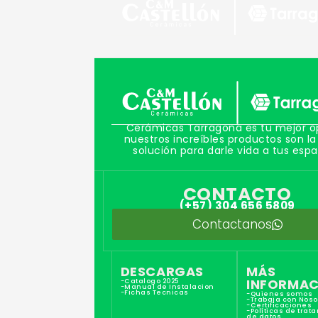
Cerámicas Tarragona es tu mejor o
nuestros increíbles productos son la
solución para darle vida a tus espa
CONTACTO
(+57) 304 656 5809
Contactanos
DESCARGAS
MÁS
INFORMAC
-Catalogo 2025
-Manual de Instalacion
-Fichas Tecnicas
-Quienes somos
-Trabaja con Noso
-Certificaciones
-Políticas de trat
de datos