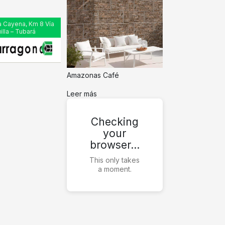
a Cayena, Km 8 Vía
illa – Tubará
Amazonas Café
Leer más
Checking
your
browser…
This only takes
a moment.