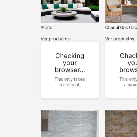
Atrato
Chanul Gris Os
Ver productos
Ver productos
Checking
Chec
your
yo
browser…
brow
This only takes
This onl
a moment.
a mom