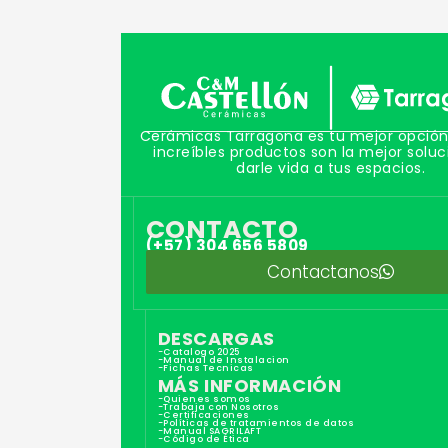
Cerámicas Tarragona es tu mejor opción
increíbles productos son la mejor soluc
darle vida a tus espacios.
CONTACTO
(+57) 304 656 5809
Contactanos
DESCARGAS
-Catalogo 2025
-Manual de Instalacion
-Fichas Tecnicas
MÁS INFORMACIÓN
-Quienes somos
-Trabaja con Nosotros
-Certificaciones
-Políticas de tratamientos de datos
-Manual SAGRILAFT
-Código de Ética