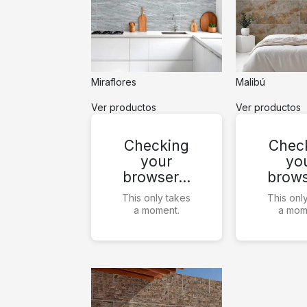
Miraflores
Malibú
Ver productos
Ver productos
Checking
Chec
your
yo
browser…
brow
This only takes
This onl
a moment.
a mom